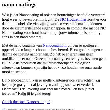
nano coatings
Wist je dat Nanocoating.nl ook een houtreiniger heeft die verweerd
hout weer tot leven brengt? Echt! De
NC Houtreiniger
zorgt ervoor
dat tuinmeubels die vies zijn geworden weer helemaal opkleuren
door de kleurherstellende eigenschappen. In combinatie met de NC
Nano coating voor hout bescherm je jouw tuinmeubels ook nog
eens in een hand omdraai!
Met de nano coatings van
Nanocoating.nl
blijven je spullen en
oppervlakken langer schoon en beschermd. Eerst goed reinigen en
daarna de coating aanbrengen. Zo heb je er jaren lang geen
omkijken meer naar. Onze nano coatings en reinigers bevatten geen
PFAS. Alle producten die milieuvriendelijk en biologisch
afbreekbaar kunnen zijn, zijn het ook. Zo houden we onze aarde
mooi en schoon.
Bij Nanocoating.nl kan je snelle klantenservice verwachten. Zij
helpen je graag met al je vragen zodat jij snel weer verder kan.
Daarnaast is de levering ook snel met PostNL en ben je niet
tevreden? Krijg jij je geld terug!
Check dus snel Nanocoating.nl
!