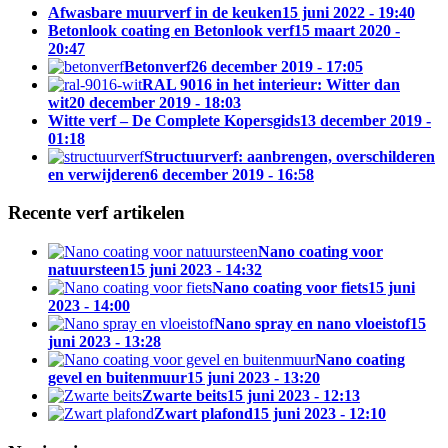
Afwasbare muurverf in de keuken
15 juni 2022 - 19:40
Betonlook coating en Betonlook verf
15 maart 2020 -
20:47
Betonverf
26 december 2019 - 17:05
RAL 9016 in het interieur: Witter dan
wit
20 december 2019 - 18:03
Witte verf – De Complete Kopersgids
13 december 2019 -
01:18
Structuurverf: aanbrengen, overschilderen
en verwijderen
6 december 2019 - 16:58
Recente verf artikelen
Nano coating voor
natuursteen
15 juni 2023 - 14:32
Nano coating voor fiets
15 juni
2023 - 14:00
Nano spray en nano vloeistof
15
juni 2023 - 13:28
Nano coating
gevel en buitenmuur
15 juni 2023 - 13:20
Zwarte beits
15 juni 2023 - 12:13
Zwart plafond
15 juni 2023 - 12:10