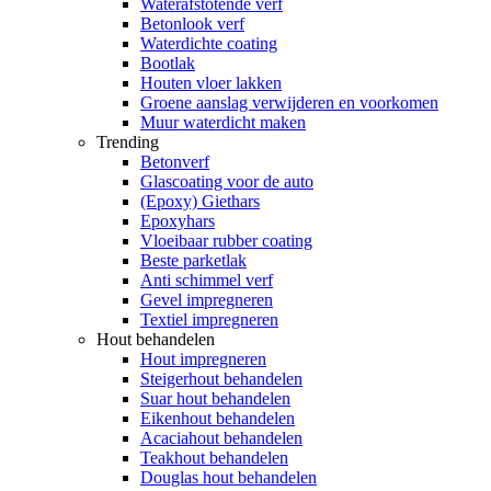
Waterafstotende verf
Betonlook verf
Waterdichte coating
Bootlak
Houten vloer lakken
Groene aanslag verwijderen en voorkomen
Muur waterdicht maken
Trending
Betonverf
Glascoating voor de auto
(Epoxy) Giethars
Epoxyhars
Vloeibaar rubber coating
Beste parketlak
Anti schimmel verf
Gevel impregneren
Textiel impregneren
Hout behandelen
Hout impregneren
Steigerhout behandelen
Suar hout behandelen
Eikenhout behandelen
Acaciahout behandelen
Teakhout behandelen
Douglas hout behandelen