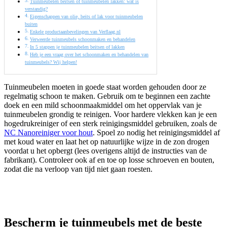
Tuinmeubelen beitsen of tuinmeubelen lakken: wat is
verstandig?
Eigenschappen van olie, beits of lak voor tuinmeubelen
buiten
Enkele productaanbevelingen van Verflaag.nl
Verweerde tuinmeubels schoonmaken en behandelen
In 5 stappen je tuinmeubelen beitsen of lakken
Heb je een vraag over het schoonmaken en behandelen van
tuinmeubels? Wij helpen!
Tuinmeubelen moeten in goede staat worden gehouden door ze
regelmatig schoon te maken. Gebruik om te beginnen een zachte
doek en een mild schoonmaakmiddel om het oppervlak van je
tuinmeubelen grondig te reinigen. Voor hardere vlekken kan je een
hogedrukreiniger of een sterk reinigingsmiddel gebruiken, zoals de
NC Nanoreiniger voor hout
. Spoel zo nodig het reinigingsmiddel af
met koud water en laat het op natuurlijke wijze in de zon drogen
voordat u het opbergt (lees overigens altijd de instructies van de
fabrikant). Controleer ook af en toe op losse schroeven en bouten,
zodat die na verloop van tijd niet gaan roesten.
Bescherm je tuinmeubels met de beste